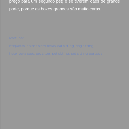
preço para um segundo pet) e se tiverem cães de grande
porte, porque as boxes grandes são muito caras.
Partilhar
Etiquetas:
animais em ferias
cat sitting
dog sitting
hotel para caes
pet sitter
pet sitting
pet sitting portugal