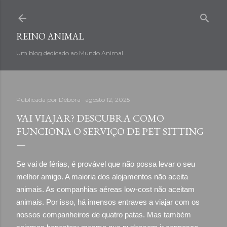
Avançar para o conteúdo principal
REINO ANIMAL
Um blog dedicado ao Mundo Animal...
Publicada por
Débora
agosto 12, 2025
VAI VIAJAR? DESCUBRA COMO
FUNCIONA O SERVIÇO DE PET SITTING
Se vai de férias, é provável que não possa levar o seu
melhor amigo. A maioria dos alojamentos não aceita
animais. As companhias aéreas low-cost não aceitam
animais. Por isso, há imensos entraves a viajar com os
nossos companheiros de quatro patas. Mas também